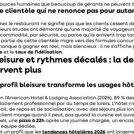
sources humaines que beaucoup de gérants ne peuvent to
e clientèle qui ne renonce pas pour auta
er le restaurant ne signifie pas que les clients cessent d
sieurs études ont démontré qu’une majorité de voyageurs pr
commodité, par sécurité, ou parce qu’ils arrivent trop tard
 partie de cette clientèle migre vers des formules concur
anque à gagner est réel, mais silencieux : il ne s’affiche 
ne
et le
taux de fidélisation
.
eisure et rythmes décalés : la d
rvent plus
 profil bleisure transforme les usages hôt
on l’American Hotel & Lodging Association (2026), 89 % de
acement professionnel par du temps de loisirs. L’hôtel n’e
vail, de repos et de socialisation, avec des séjours plus
client mange quand il peut, pas quand la cuisine est ouve
els, une
pizza à 22h
après une journée chargée, un encas 
 équipe dédiée.
t un profil que les
tendances hôtelières 2026
ont largeme