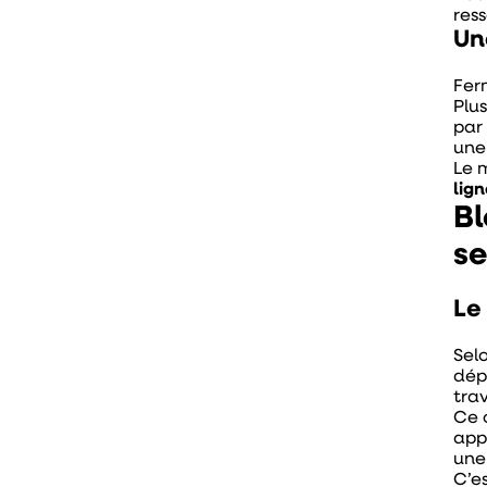
res
Un
Ferm
Plu
par 
une
Le m
lig
Bl
se
Le
Sel
dépl
tra
Ce 
app
une
C’es