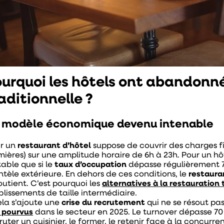
urquoi les hôtels ont abandonné
aditionnelle ?
 modèle économique devenu intenable
ir un
restaurant d’hôtel
suppose de couvrir des charges fi
mières) sur une amplitude horaire de 6h à 23h. Pour un h
table que si le
taux d’occupation
dépasse régulièrement 75
ntèle extérieure. En dehors de ces conditions, le
restauran
outient. C’est pourquoi les
alternatives à la restauration 
blissements de taille intermédiaire.
ela s’ajoute une
crise du recrutement
qui ne se résout pa
 pourvus
dans le secteur en 2025. Le turnover dépasse 70
uter un cuisinier, le former, le retenir face à la concurr