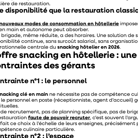
ière de restauration.
e disponibilité que la restauration classi
nouveaux modes de consommation en hôtellerie
imposen
 en main et autonome peut absorber.
 brigade, même réduite, a des horaires. Une solution de s
onibilité continue, sans surcoût salarial, sans organisati
rationnelle centrale du
snacking hôtelier en 2026
.
offre snacking en hôtellerie : un
ntraintes des gérants
ntrainte n°1 : le personnel
nacking clé en main
ne nécessite pas de compétence culi
le personnel en poste (réceptionniste, agent d’accueil) gè
ituelles.
 de recrutement, pas de planning spécifique, pas de briga
restauration
faute de pouvoir recruter
, c’est souvent l’a
 fait ce choix à l’échelle de leurs enseignes, précisément
pétence culinaire particulière.
ntrainte n°2 : l’espace