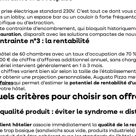
 prise électrique standard 230V. C’est tout ce dont vous
s un lobby, un espace bar ou un couloir à forte fréquen
cifique ou d’extraction.
te contrainte d’encombrement, qui bloquait historique
tauration
, disparaît avec les solutions compactes de nou
ntrainte n°3 : la rentabilité
hôtel de 60 chambres avec un taux d’occupation de 70 % q
000 € de chiffre d’affaires additionnel annuel, sans char
ériel intervient généralement en 1 à 3 mois.
chiffres varient bien sûr selon la taille de l’établissement,
r obtenir une projection personnalisée, Augusto Pizza me
faires
qui permet d’estimer le
potentiel de rentabilité d’
votre hôtel.
els critères pour choisir son off
 qualité produit : éviter le syndrome « d
lient hôtelier
associe immédiatement la
qualité de la r
re trop basique (sandwichs sous vide, produits industriel