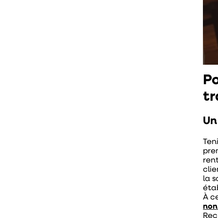
Po
tr
Un
Ten
pre
ren
clie
la s
éta
À c
non
Recr