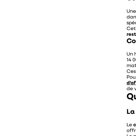
Une
dan
spé
Cet
res
Co
Un 
14 
mat
Ces 
Pou
d’af
de 
Qu
La
Le
c
off