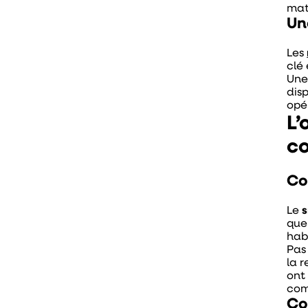
mat
Un
Les
clé
Une
disp
opé
L’
co
Co
Le
s
que 
hab
Pas
la 
ont
com
Co