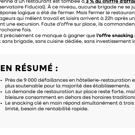
enne d’un restaurant est tombée à
3 % du chiffre d’affa
servatoire Fiducial). À ce niveau, aucune brigade ne se jus
réponse logique a été de fermer. Mais fermer le restauran
geurs qui mêlent travail et loisirs arrivent à 22h après u
nt une excursion. Faute d’offre sur place, ils commandent 
rochaine fois.
st précisément ce manque à gagner que
l’offre snacking
t sans brigade, sans cuisine dédiée, sans investissement l
EN RÉSUMÉ :
Près de 9 000 défaillances en hôtellerie-restauration e
plus soutenable pour la majorité des établissements.
La demande de restauration sur place reste forte, mais
bleisure consomment en dehors des horaires traditionn
Le snacking clé en main répond simultanément à trois 
limité, besoin de rentabilité rapide.