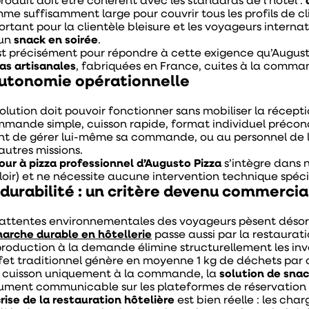
produit doit être cohérent avec les standards de l’hôtel :
me suffisamment large pour couvrir tous les profils de cli
ortant pour la clientèle bleisure et les voyageurs intern
 un
snack en soirée
.
st précisément pour répondre à cette exigence qu’Augu
zas artisanales
, fabriquées en France, cuites à la comma
autonomie opérationnelle
solution doit pouvoir fonctionner sans mobiliser la réce
mande simple, cuisson rapide, format individuel précond
ent de gérer lui-même sa commande, ou au personnel de l
 autres missions.
our à pizza professionnel d’Augusto Pizza
s’intègre dans 
loir) et ne nécessite aucune intervention technique spécif
 durabilité : un critère devenu commercia
 attentes environnementales des voyageurs pèsent désorm
arche durable en hôtellerie
passe aussi par la restaurat
production à la demande élimine structurellement les inve
fet traditionnel génère en moyenne 1 kg de déchets par cl
 cuisson uniquement à la commande, la
solution de sna
ument communicable sur les plateformes de réservation et
rise de la restauration hôtelière
est bien réelle : les cha