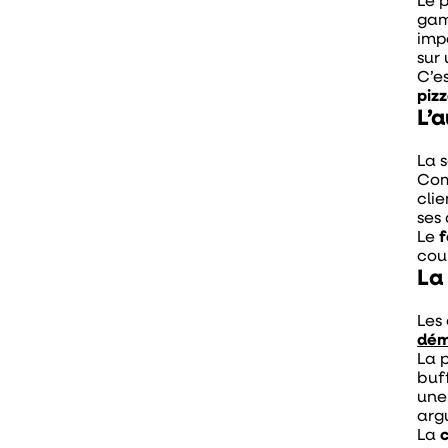
Le 
gam
imp
sur
C’e
piz
L’
La 
Com
cli
ses
Le
f
cou
La
Les
dém
La 
buf
une
arg
La
c