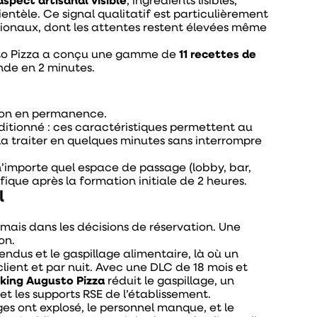
aspect artisanal visible
, ingrédients lisibles,
entèle. Ce signal qualitatif est particulièrement
ationaux, dont les attentes restent élevées même
sto Pizza a conçu une gamme de
11 recettes de
nde en 2 minutes.
ption en permanence.
itionné : ces caractéristiques permettent au
a traiter en quelques minutes sans interrompre
n’importe quel espace de passage (lobby, bar,
ique après la formation initiale de 2 heures.
l
ais dans les décisions de réservation. Une
ion.
ndus et le gaspillage alimentaire, là où un
ient et par nuit. Avec une DLC de 18 mois et
cking Augusto Pizza
réduit le gaspillage, un
 les supports RSE de l’établissement.
rges ont explosé, le personnel manque, et le