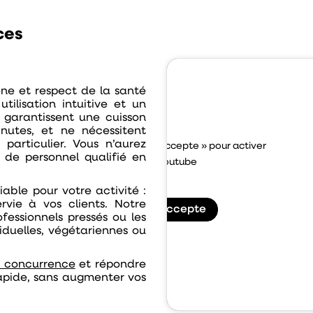
ces
ne et respect de la santé
tilisation intuitive et un
 garantissent une cuisson
nutes, et ne nécessitent
articulier
. Vous n’aurez
Cliquez sur « J’accepte » pour activer
 de personnel qualifié en
Youtube
Politique de cookies
iable
pour votre activité :
vie à vos clients. Notre
J’accepte
ofessionnels pressés ou les
iduelles, végétariennes ou
 concurrence
et répondre
apide
, sans augmenter vos