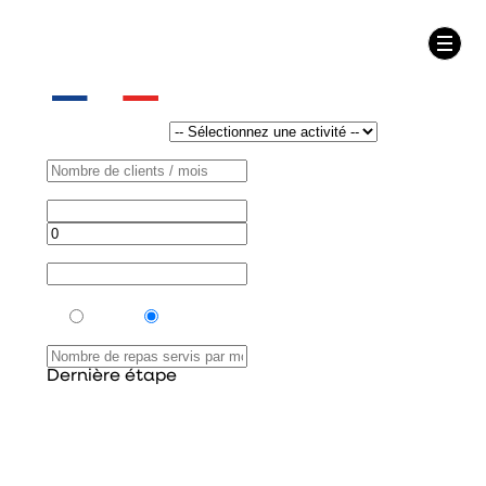
Calculez vos bénéfices
grâce à l'implantation Augusto
Votre activité
Nombre de clients / mois
Nombre de jours
travaillés par semaine
Taux d'occupation
Taux de captage sur le rayon Snacking
Possédez-vous une offre de restauration ?
oui
non
Nombre de repas servis par mois
Dernière étape
Calculez vos bénéfices