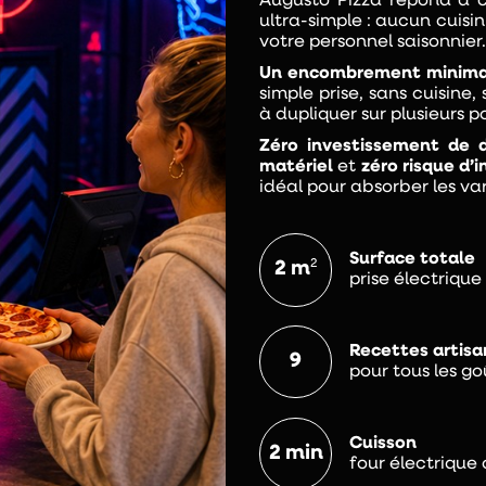
Augusto Pizza répond à c
ultra-simple : aucun cuis
votre personnel saisonnier.
Un encombrement minimal
simple prise, sans cuisine,
à dupliquer sur plusieurs po
Zéro investissement de 
matériel
et
zéro risque d’
idéal pour absorber les va
Surface totale
2
2 m
prise électriqu
Recettes artisa
9
pour tous les go
Cuisson
2
min
four électriqu