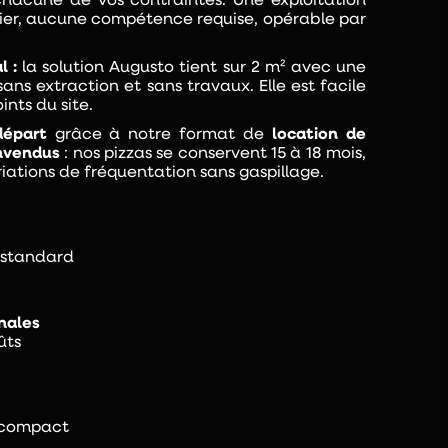
hacune de vos contraintes. Une exploitation
inier, aucune compétence requise, opérable par
 :
la solution Augusto tient sur 2 m² avec une
 sans extraction et sans travaux. Elle est facile
ints du site.
départ
grâce à notre format de
location de
invendus
: nos pizzas se conservent 15 à 18 mois,
riations de fréquentation sans gaspillage.
e standard
nales
ûts
e compact