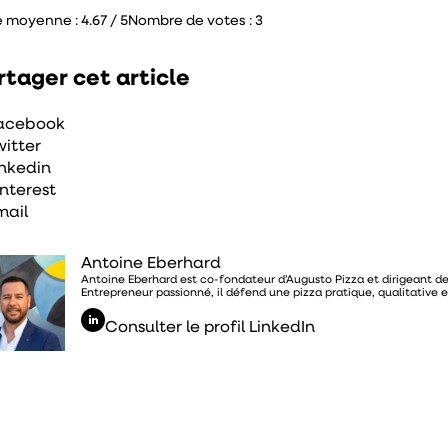
e moyenne :
4.67 / 5
Nombre de votes :
3
rtager cet article
acebook
witter
inkedin
interest
mail
Antoine Eberhard
Antoine Eberhard est co-fondateur d’Augusto Pizza et dirigeant de 
Entrepreneur passionné, il défend une pizza pratique, qualitative e
Consulter le profil LinkedIn