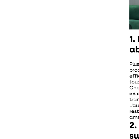
1.
a
Plu
pro
eff
tou
Che
en 
tra
L’a
res
amé
2.
su