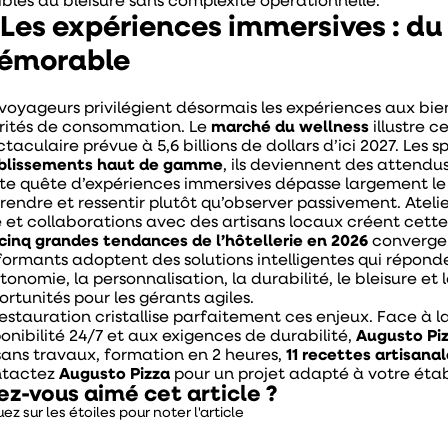
xibles du bleisure sans complexité opérationnelle.
 Les expériences immersives : d
émorable
 voyageurs privilégient désormais les expériences aux bi
orités de consommation. Le
marché du wellness
illustre 
taculaire prévue à 5,6 billions de dollars d’ici 2027. Les s
blissements haut de gamme
, ils deviennent des attendus
te quête d’expériences immersives dépasse largement le 
endre et ressentir plutôt qu’observer passivement. Ateliers
e et collaborations avec des artisans locaux créent cet
cinq grandes tendances de l’hôtellerie en 2026
convergen
formants adoptent des solutions intelligentes qui répond
tonomie, la personnalisation, la durabilité, le bleisure e
rtunités pour les gérants agiles.
restauration cristallise parfaitement ces enjeux. Face à l
ponibilité 24/7 et aux exigences de durabilité,
Augusto Pi
sans travaux, formation en 2 heures,
11 recettes artisana
tactez
Augusto Pizza
pour un projet adapté à votre éta
ez-vous aimé cet article ?
uez sur les étoiles pour noter l'article