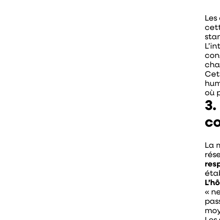
Les
cet
sta
L’in
con
cha
Cet
hum
où 
3.
c
La 
rés
res
éta
L’h
« n
pas
moy