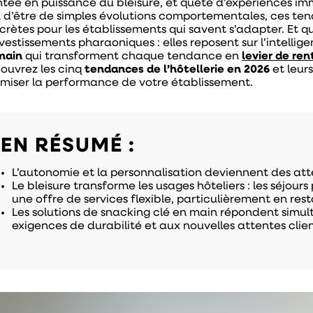
tée en puissance du bleisure, et quête d’expériences im
n d’être de simples évolutions comportementales, ces t
crètes pour les établissements qui savent s’adapter. Et qu
vestissements pharaoniques : elles reposent sur l’intellig
main
qui transforment chaque tendance en
levier de ren
ouvrez les cinq
tendances de l’hôtellerie en 2026
et leur
imiser la performance de votre établissement.
EN RÉSUMÉ :
L’autonomie et la personnalisation deviennent des atte
Le bleisure transforme les usages hôteliers : les séjou
une offre de services flexible, particulièrement en res
Les solutions de snacking clé en main répondent simu
exigences de durabilité et aux nouvelles attentes clien