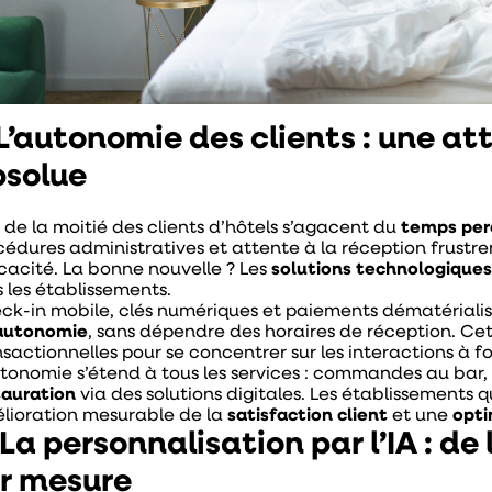
 L’autonomie des clients : une a
bsolue
s de la moitié des clients d’hôtels s’agacent du
temps per
cédures administratives et attente à la réception frustren
icacité. La bonne nouvelle ? Les
solutions technologique
s les établissements.
ck-in mobile, clés numériques et paiements dématériali
autonomie
, sans dépendre des horaires de réception. Cet
nsactionnelles pour se concentrer sur les interactions à f
utonomie s’étend à tous les services : commandes au bar,
tauration
via des solutions digitales. Les établissements
lioration mesurable de la
satisfaction client
et une
opti
 La personnalisation par l’IA : de
r mesure