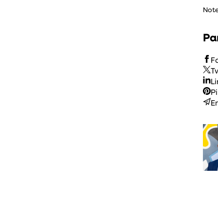
Not
Pa
F
T
L
P
E