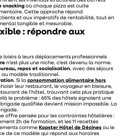
iminent les invendus structurels des buffets
e snacking
où chaque pizza est cuite
limentaire. Cette approche répond
ients et aux impératifs de rentabilité, tout en
ental tangible et mesurable.
exible : répondre aux
 loisirs à leurs déplacements professionnels
ure
n’est plus une niche, c’est devenu la norme.
ureau, repos et socialisation
, avec des séjours
 au modèle traditionnel.
ration
. Si la
consommation alimentaire hors
isir leur restaurant, le voyageur en bleisure,
restaurant de l’hôtel, trouvant cela plus pratique
ilà le problème : 65% des hôtels signalent une
 brigade qualifiée devient mission impossible. La
brigade.
 offre pensée pour les contraintes hôtelières :
lement 2h de formation, et les 11 recettes
lissements comme
Kopster Hôtel de Décines
ou le
ce de ce modèle qui répond aux horaires