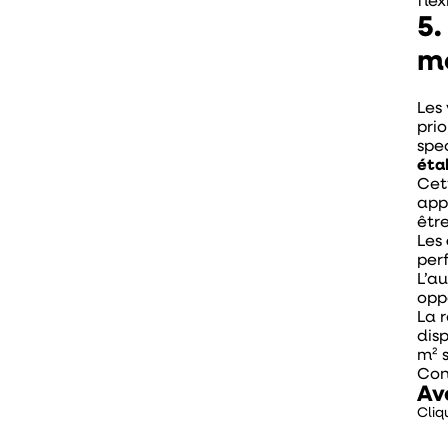
fle
5.
m
Les
pri
spec
éta
Cet
appr
êtr
Les
per
L’au
oppo
La 
dis
m² 
Con
Av
Cliq