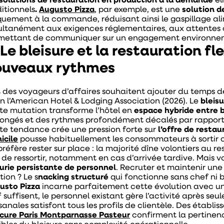
solutions de restauration en production à la demande
él
ditionnels
.
Augusto Pizza
, par exemple, est une
solution d
quement à la commande, réduisant ainsi le gaspillage a
ultanément aux exigences réglementaires, aux attentes cl
mettant de communiquer sur un engagement environnem
 Le bleisure et la restauration fl
ouveaux rythmes
 des voyageurs d’affaires souhaitent ajouter du temps de
on l’American Hotel & Lodging Association (2026). Le
bleis
te mutation transforme l’hôtel en
espace hybride entre b
longés et des rythmes profondément décalés par rapport
te tendance crée une pression forte sur
l’offre de restau
icile
pousse habituellement les consommateurs à sortir cho
 préfère rester sur place : la majorité dîne volontiers au 
 de ressortir, notamment en cas d’arrivée tardive. Mais vo
urie persistante de personnel
. Recruter et maintenir une
tion ? Le s
nacking structuré
qui fonctionne sans chef ni 
usto Pizza
incarne parfaitement cette évolution avec une
 suffisent, le personnel existant gère l’activité après seu
isanales satisfont tous les profils de clientèle. Des étab
cure Paris Montparnasse Pasteur
confirment la pertinen