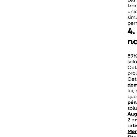
Les
tra
uni
sim
per
4.
n
89%
sel
Cet
pro
Cet
dom
lui,
que
pén
solu
Aug
2 m²
art
Mer