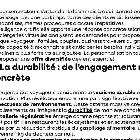
 consommateurs s’attendent désormais à des interactions
te exigence. Une part importante des clients se dit lassé
ndardisés, mêmes procédures d’accueil répétitives.
telligence artificielle apporte une réponse concrète selon
ciergeries virtuelles analysent les demandes pour prop
que voyageur : familles, couples, business travelers ou g
te capacité à reconnaître et anticiper les besoins individ
aines à plus forte valeur ajoutée. La personnalisation tou
proposer une
offre diversifiée
devient essentiel.
 La durabilité : de l’engagement
oncrète
majorité des voyageurs considèrent le
tourisme durable
c
ervation. Plus révélateur encore, une part significative s
pectueux de l’environnement
. Cette attente massive cré
blissements qui intègrent la
durabilité
de manière concrèt
ôtellerie régénérative
émerge comme réponse structurante :
et positif » en restaurant les écosystèmes et en souten
se par la réduction drastique du
gaspillage alimentaire
,
enne 1 kg de déchets par nuit.