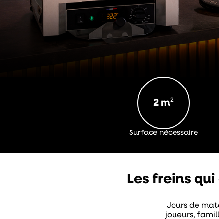
2
2 m
Surface nécessaire
Les freins qu
Jours de matc
joueurs, famil