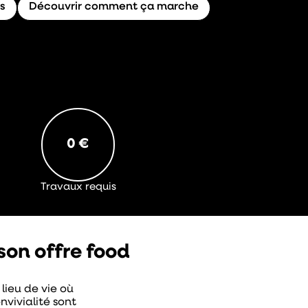
s
Découvrir comment ça marche
0 €
Travaux requis
son offre food
lieu de vie où
nvivialité sont