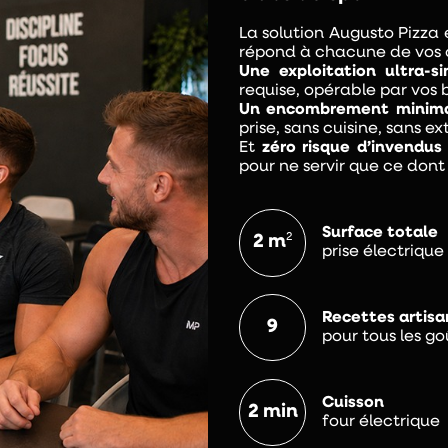
La solution Augusto Pizza 
répond à chacune de vos 
Une exploitation ultra-si
requise, opérable par vos
Un encombrement minima
prise, sans cuisine, sans e
Et
zéro risque d’invendus 
pour ne servir que ce dont
Surface totale
2
2 m
prise électriqu
Recettes artisa
9
pour tous les go
Cuisson
2
min
four électrique