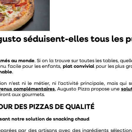
usto séduisent-elles tous les p
ommés au monde
. Si on la trouve sur toutes les tables, quel
nu facile pour les enfants,
plat convivial
pour les plus g
nable
.
on n’est ni le métier, ni l’activité principale, mais qui 
venus complémentaires
,
Augusto Pizza propose une
solu
airont aux gourmets.
UR DES PIZZAS DE QUALITÉ
osant notre solution de snacking chaud
réparées par des artisans avec des ingrédients sélectio