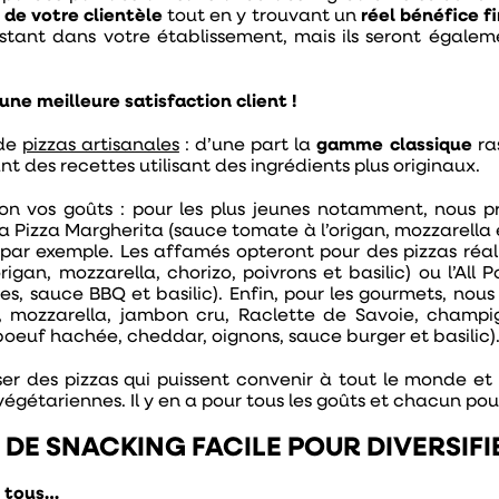
 de votre clientèle
tout en y trouvant un
réel bénéfice f
stant dans votre établissement, mais ils seront égalem
ne meilleure satisfaction client !
 de
pizzas artisanales
: d’une part la
gamme classique
ras
nt des recettes utilisant des ingrédients plus originaux.
lon vos goûts : pour les plus jeunes notamment, nous p
 la Pizza Margherita (sauce tomate à l’origan, mozzarella 
c) par exemple. Les affamés opteront pour des pizzas réa
igan, mozzarella, chorizo, poivrons et basilic) ou l’All 
es, sauce BBQ et basilic)
. Enfin, pour les gourmets, no
mozzarella, jambon cru, Raclette de Savoie, champig
boeuf hachée, cheddar, oignons, sauce burger et basilic)
 des pizzas qui puissent convenir à tout le monde et sat
végétariennes. Il y en a pour tous les goûts et chacun pour
E DE SNACKING FACILE POUR DIVERSIF
e tous…