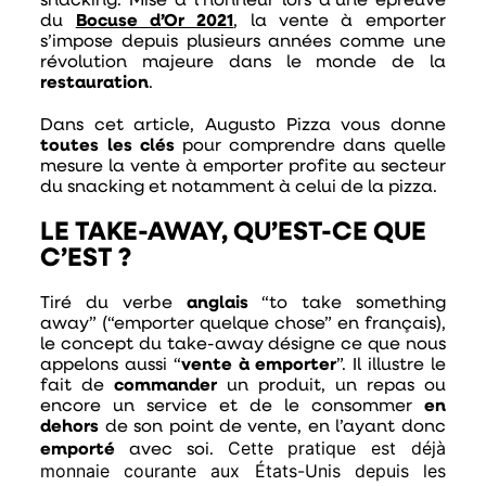
snacking. Mise à l’honneur lors d’une épreuve
du
Bocuse d’Or 2021
, la vente à emporter
s’impose depuis plusieurs années comme une
révolution majeure dans le monde de la
restauration
.
Dans cet article, Augusto Pizza vous donne
toutes les clés
pour comprendre dans quelle
mesure la vente à emporter profite au secteur
du snacking et notamment à celui de la pizza.
LE TAKE-AWAY, QU’EST-CE QUE
C’EST ?
Tiré du verbe
anglais
“to take something
away” (“emporter quelque chose” en français),
le concept du take-away désigne ce que nous
appelons aussi “
vente à emporter
”. Il illustre le
fait de
commander
un produit, un repas ou
encore un service et de le consommer
en
dehors
de son point de vente, en l’ayant donc
Cette pratique est déjà
emporté
avec soi.
monnaie courante aux États-Unis depuis les