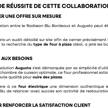
DE RÉUSSITE DE CETTE COLLABORATIO
ER UNE OFFRE SUR MESURE
ration entre le Radisson Blu Bordeaux et Augusto peut 
ris un audit détaillé sur site afin de cerner précisément 
 la recherche du
type de four à pizza
idéal, a jeté les 
 AUX BESOINS
 solution
Augusto
s’est démarquée par sa simplicité d’uti
 chambre de cuisson optimale, ce four professionnel satis
aute qualité pour
cuire des pizzas
.
fère à ce
four électrique
une dimension authentique et 
Blu de relancer avec succès son activité de restauratio
 RENFORCER LA SATISFACTION CLIENT