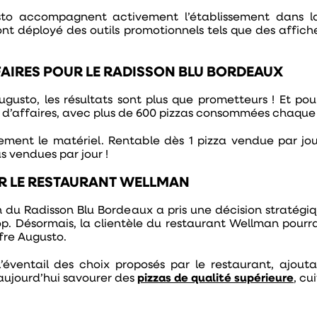
ugusto accompagnent activement l’établissement dans
t ont déployé des outils promotionnels tels que des affi
FAIRES POUR LE RADISSON BLU BORDEAUX
ugusto, les résultats sont plus que prometteurs ! Et pou
e d’affaires, avec plus de 600 pizzas consommées chaque
dement le matériel. Rentable dès 1 pizza vendue par jour
s vendues par jour !
R LE RESTAURANT WELLMAN
ion du Radisson Blu Bordeaux a pris une décision stratégi
op. Désormais, la clientèle du restaurant Wellman pour
ffre Augusto.
l’éventail des choix proposés par le restaurant, ajou
 aujourd’hui savourer des
pizzas de qualité supérieure
, cu