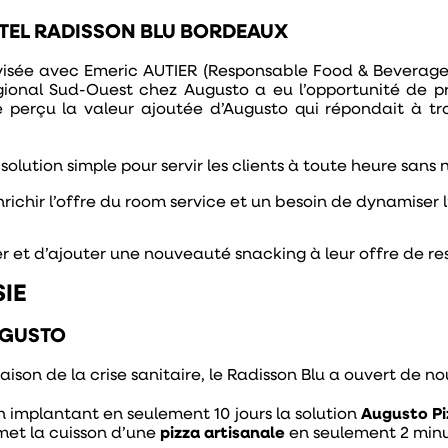
HÔTEL RADISSON BLU BORDEAUX
ovisée avec Emeric AUTIER (Responsable Food & Beverage
onal Sud-Ouest chez Augusto a eu l’opportunité de p
e perçu la valeur ajoutée d’Augusto qui répondait à tro
olution simple pour servir les clients à toute heure sans 
richir l’offre du room service et un besoin de dynamiser 
er et d’ajouter une
nouveauté snacking
à leur offre de re
IE
AUGUSTO
ison de la crise sanitaire, le Radisson Blu a ouvert de nou
n implantant en seulement 10 jours la solution
Augusto Pi
et la cuisson d’une
pizza artisanale
en seulement 2 minu