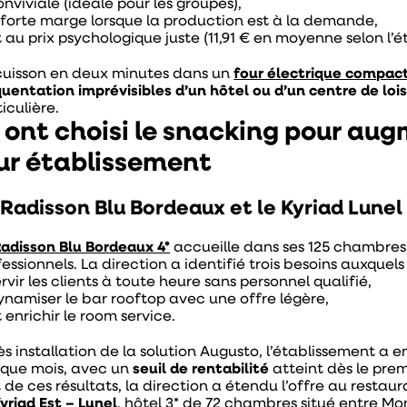
onviviale (idéale pour les groupes),
 forte marge lorsque la production est à la demande,
t au prix psychologique juste (11,91 € en moyenne selon l’
cuisson en deux minutes dans un
four électrique compac
quentation imprévisibles d’un hôtel ou d’un centre de lois
iculière.
s ont choisi le snacking pour aug
ur établissement
 Radisson Blu Bordeaux et le Kyriad Lunel 
adisson Blu Bordeaux 4*
accueille dans ses 125 chambres 
essionnels. La direction a identifié trois besoins auxquel
ervir les clients à toute heure sans personnel qualifié,
ynamiser le bar rooftop avec une offre légère,
t enrichir le room service.
ès installation de la solution Augusto, l’établissement a
que mois, avec un
seuil de rentabilité
atteint dès le prem
t de ces résultats, la direction a étendu l’offre au resta
yriad Est – Lunel
, hôtel 3* de 72 chambres situé entre Mon