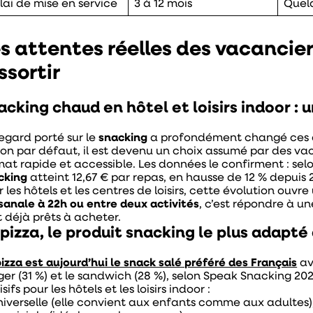
lai de mise en service
3 à 12 mois
Quelq
s attentes réelles des vacanciers
ssortir
acking chaud en hôtel et loisirs indoor :
regard porté sur le
snacking
a profondément changé ces d
ion par défaut, il est devenu un choix assumé par des va
mat rapide et accessible. Les données le confirment : sel
cking
atteint 12,67 € par repas, en hausse de 12 % depuis 
 les hôtels et les centres de loisirs, cette évolution ouv
isanale à 22h ou entre deux activités
, c’est répondre à un
t déjà prêts à acheter.
 pizza, le produit snacking le plus adapt
izza est aujourd’hui le snack salé préféré des Français
av
er (31 %) et le sandwich (28 %), selon Speak Snacking 2025
sifs pour les hôtels et les loisirs indoor :
niverselle (elle convient aux enfants comme aux adultes)