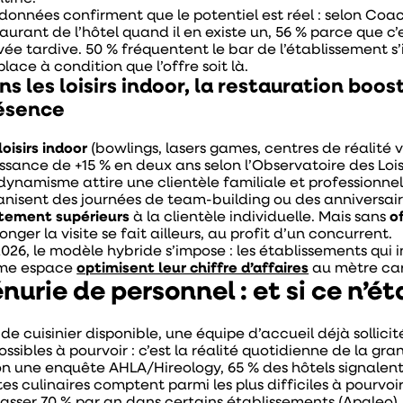
 données confirment que le potentiel est réel : selon C
taurant de l’hôtel quand il en existe un, 56 % parce que c
ivée tardive. 50 % fréquentent le bar de l’établissement s’
place à condition que l’offre soit là.
ns les loisirs indoor, la restauration boo
ésence
loisirs indoor
(bowlings, lasers games, centres de réalité v
issance de +15 % en deux ans selon l’Observatoire des Loi
ynamisme attire une clientèle familiale et professionnelle
anisent des journées de team-building ou des anniversair
tement supérieurs
à la clientèle individuelle. Mais sans
o
onger la visite se fait ailleurs, au profit d’un concurrent.
2026, le modèle hybride s’impose : les établissements qui 
e espace
optimisent leur chiffre d’affaires
au mètre car
nurie de personnel : et si ce n’ét
de cuisinier disponible, une équipe d’accueil déjà sollici
ossibles à pourvoir : c’est la réalité quotidienne de la gr
on une enquête AHLA/Hireology, 65 % des hôtels signalen
es culinaires comptent parmi les plus difficiles à pourvoir