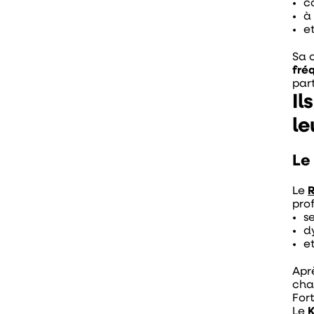
c
à
e
Sa 
fré
part
Il
le
Le
Le
R
prof
s
d
e
Apr
cha
For
Le
K