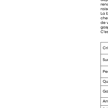
dép
ren
rai
La 
che
de 
gas
C’e
Cr
Su
Pe
Qu
Ga
Am