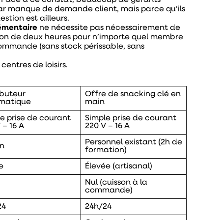
. Face à ce constat, beaucoup de gérants
par manque de demande client, mais parce qu’ils
estion est ailleurs.
lémentaire
ne nécessite pas nécessairement de
tion de deux heures pour n’importe quel membre
commande (sans stock périssable, sans
centres de loisirs.
ibuteur
Offre de snacking clé en
matique
main
e prise de courant
Simple prise de courant
 – 16 A
220 V – 16 A
Personnel existant (2h de
n
formation)
e
Élevée (artisanal)
Nul (cuisson à la
commande)
24
24h/24