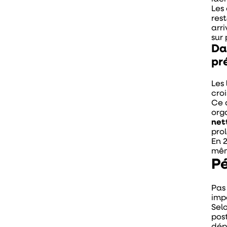
Les
res
arr
sur 
Da
pr
Les
cro
Ce d
org
net
prol
En 
mêm
Pé
Pas 
imp
Sel
post