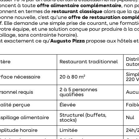
asser 70 % par an dans certains établissements (Apaleo)
oncent à toute
offre alimentaire complémentaire
, non 
sonnent en termes de
restaurant classique
alors que la qu
bonne nouvelle, c’est qu’une
offre de restauration comp
f. Elle demande une simple prise de courant, une forma
votre équipe, et une solution conçue pour produire à la 
pillage, sans contrainte horaire).
st exactement ce qu’
Augusto Pizza
propose aux hôtels et 
Distr
itère
Restaurant traditionnel
auto
Simpl
rface nécessaire
20 à 80 m²
220 V
2 à 5 personnes
rsonnel requis
Aucu
qualifiées
alité perçue
Élevée
Faibl
Structurel (buffets,
spillage alimentaire
Nul
stocks)
plitude horaire
Limitée
24h/