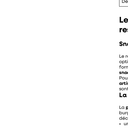
Dé
Le
re
Sn
Le 
opt
for
sna
Pour
art
son
La
La
p
burg
déci
u