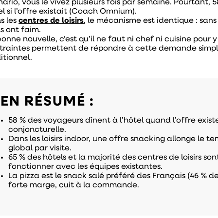
ario, vous le vivez plusieurs fois par semaine. Pourtant, 
el si l’offre existait (Coach Omnium).
s les
centres de loisirs
, le mécanisme est identique : sans
ls ont faim.
onne nouvelle, c’est qu’il ne faut ni chef ni cuisine pour
traintes permettent de répondre à cette demande simp
itionnel.
EN RÉSUMÉ :
58 % des voyageurs dînent à l’hôtel quand l’offre exist
conjoncturelle.
Dans les loisirs indoor, une offre snacking allonge le 
global par visite.
65 % des hôtels et la majorité des centres de loisirs son
fonctionner avec les équipes existantes.
La pizza est le snack salé préféré des Français (46 % de
forte marge, cuit à la commande.