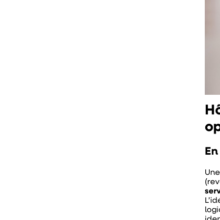
Hô
op
En
Une
(re
ser
L’i
logi
iden