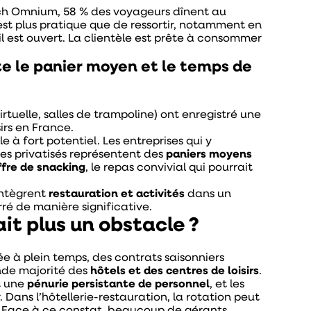
oach Omnium, 58 % des voyageurs dînent au
’est plus pratique que de ressortir, notamment en
il est ouvert. La clientèle est prête à consommer
ste le panier moyen et le temps de
irtuelle, salles de trampoline) ont enregistré une
sirs en France.
 à fort potentiel. Les entreprises qui y
es privatisés représentent des
paniers moyens
ffre de snacking
, le repas convivial qui pourrait
intègrent
restauration et activités
dans un
ré de manière significative.
ait plus un obstacle ?
tée à plein temps, des contrats saisonniers
ande majorité des
hôtels et des centres de loisirs
.
t une
pénurie persistante de personnel
, et les
. Dans l’hôtellerie-restauration, la rotation peut