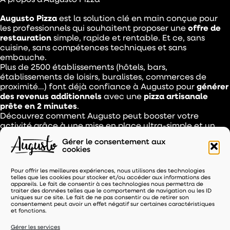
À propos d’Augusto Pizza
Augusto Pizza
est la solution clé en main conçue pour
les professionnels qui souhaitent proposer une
offre de
restauration
simple, rapide et rentable. Et ce, sans
cuisine, sans compétences techniques et sans
embauche.
Plus de 2500 établissements (hôtels, bars,
établissements de loisirs, buralistes, commerces de
proximité…) font déjà confiance à Augusto pour
générer
des revenus additionnels
avec une
pizza artisanale
prête en 2 minutes
.
Découvrez comment Augusto peut booster votre
activité grâce à une mise en place ultra-simple et un
accompagnement complet.
Gérer le consentement aux
cookies
Découvrez Augusto Pizza
Pour offrir les meilleures expériences, nous utilisons des technologies
telles que les cookies pour stocker et/ou accéder aux informations des
appareils. Le fait de consentir à ces technologies nous permettra de
traiter des données telles que le comportement de navigation ou les ID
uniques sur ce site. Le fait de ne pas consentir ou de retirer son
consentement peut avoir un effet négatif sur certaines caractéristiques
et fonctions.
Gérer les services