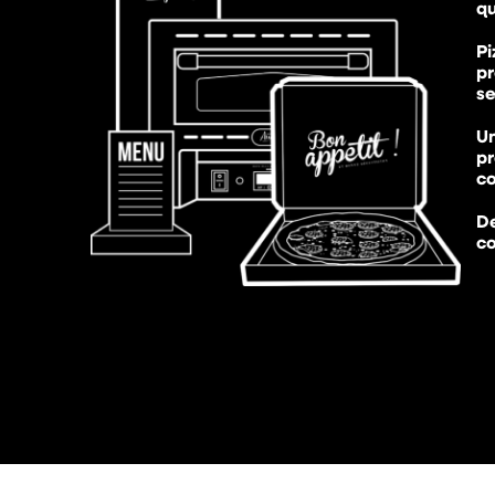
qu
Pi
p
s
Un
pr
c
D
c