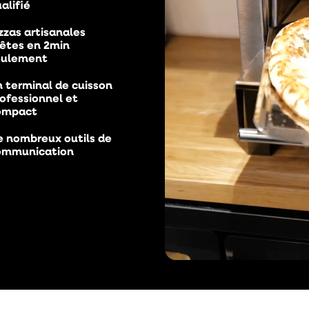
alifié
zzas artisanales
rêtes en 2min
eulement
 terminal de cuisson
ofessionnel et
ompact
e nombreux outils de
ommunication