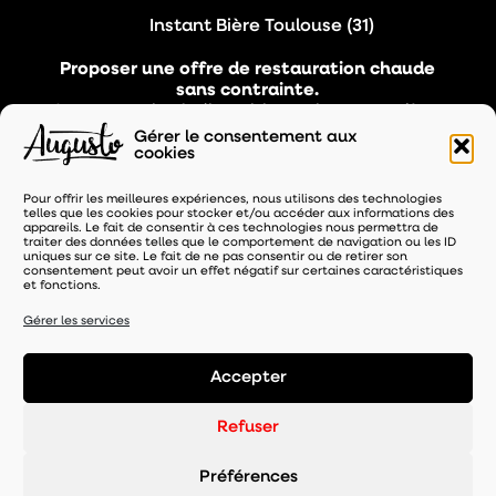
Gérant
Instant Bière Toulouse (31)
Proposer une offre de restauration chaude
sans contrainte.
On a une mise à disposition qui est complète,
qui nous permet de travailler sereinement.
Gérer le consentement aux
Pour nous le concept est complet, agréable.
cookies
On avait au départ quelques pizzas par jour, et
Pour offrir les meilleures expériences, nous utilisons des technologies
là, on est entre 150 et 200 pizzas par semaine.
telles que les cookies pour stocker et/ou accéder aux informations des
appareils. Le fait de consentir à ces technologies nous permettra de
traiter des données telles que le comportement de navigation ou les ID
uniques sur ce site. Le fait de ne pas consentir ou de retirer son
Lire plus
Le témoignage en vidéo
consentement peut avoir un effet négatif sur certaines caractéristiques
et fonctions.
Gérer les services
Accepter
Refuser
05 57 67 92 32
Préférences