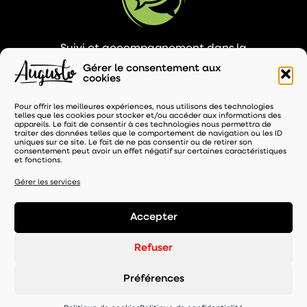
Suivi et accompagnement dans la
promotion des ventes (animation et PLV)
Gérer le consentement aux
cookies
Pour offrir les meilleures expériences, nous utilisons des technologies
telles que les cookies pour stocker et/ou accéder aux informations des
appareils. Le fait de consentir à ces technologies nous permettra de
traiter des données telles que le comportement de navigation ou les ID
uniques sur ce site. Le fait de ne pas consentir ou de retirer son
consentement peut avoir un effet négatif sur certaines caractéristiques
et fonctions.
Service de maintenance et SAV inclus durant
toute la durée de votre contrat
Gérer les services
Accepter
Refuser
05 57 67 92 32
Augusto, 59 rue Vaucouleurs - 33 800
Préférences
Bordeaux